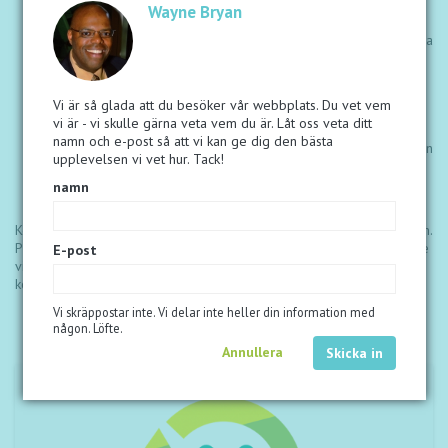
kompensationsplan.
Wayne Bryan
Sex sätt att tjäna som ger dig kontroll över din inkomst.
Exklusiva resor och incitament till exotiska platser för att hjälpa
dig att bygga ditt företag.
Ökade lojalitetsbelöningar så att du kan tjäna snabbare och få
GRATIS produkt snabbare.
Vi är så glada att du besöker vår webbplats. Du vet vem
Stort onlinebibliotek fullt av resurser och verktyg som hjälper
vi är - vi skulle gärna veta vem du är. Låt oss veta ditt
dig att dela och bygga med framgång.
namn och e-post så att vi kan ge dig den bästa
Partnerskap med M5M Foundation för att få rätt näring till barn
upplevelsen vi vet hur. Tack!
i nöd.
Globala evenemang och möten utformade för att utbilda,
namn
motivera och sätta dig på vägen att nå dina drömmar.
Kom igång genom att välja ett rabatterat paket med produkter nedan.
Paketet du väljer ingår i associeringsavgiften på $138.00. Om du inte
E-post
vill börja med ett produktpaket kan du gå med genom att bara
komma igång med associeringsavgiften.
Vi skräppostar inte. Vi delar inte heller din information med
någon. Löfte.
Annullera