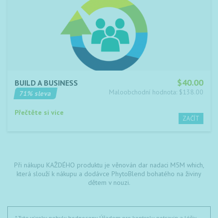
$40.00
BUILD A BUSINESS
Maloobchodní hodnota: $138.00
71% sleva
Přečtěte si více
Při nákupu KAŽDÉHO produktu je věnován dar nadaci M5M which,
která slouží k nákupu a dodávce PhytoBlend bohatého na živiny
dětem v nouzi.
* Tyto výroky nebyly hodnoceny Úřadem pro kontrolu potravin a léčiv.