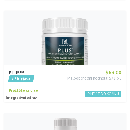
$63.00
PLUS™
Maloobchodní hodnota: $71.61
12% sleva
Přečtěte si více
Integrativní zdraví