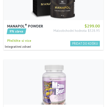
®
$299.00
MANAPOL
POWDER
Maloobchodní hodnota: $328.95
9% sleva
Přečtěte si více
Integrativní zdraví