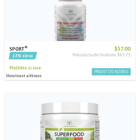
®
$57.00
SPORT
Maloobchodní hodnota: $65.75
13% sleva
Přečtěte si více
Hmotnost a fitness