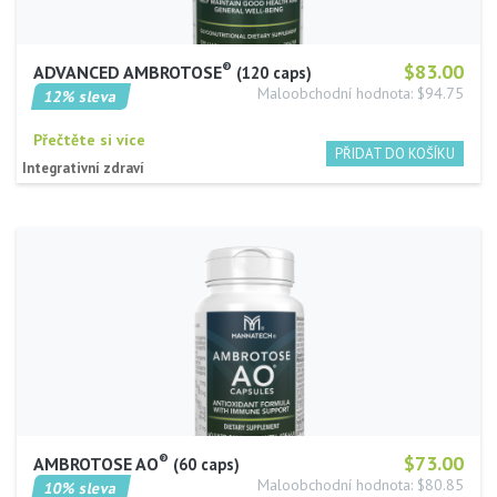
®
$83.00
ADVANCED AMBROTOSE
120 caps
Maloobchodní hodnota: $94.75
12% sleva
Přečtěte si více
Integrativní zdraví
®
$73.00
AMBROTOSE AO
60 caps
Maloobchodní hodnota: $80.85
10% sleva