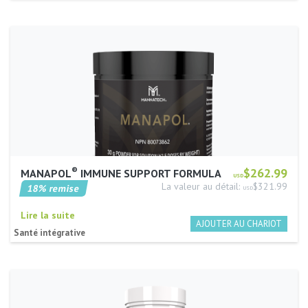
®
$262.99
MANAPOL
IMMUNE SUPPORT FORMULA
USD
La valeur au détail:
$321.99
18% remise
USD
Lire la suite
Santé intégrative