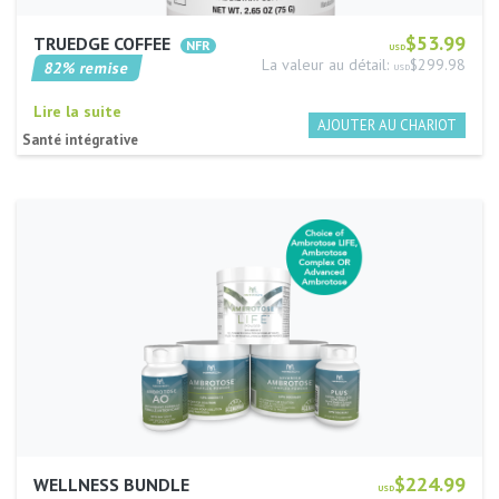
$53.99
TRUEDGE COFFEE
USD
La valeur au détail:
$299.98
82% remise
USD
Lire la suite
Santé intégrative
$224.99
WELLNESS BUNDLE
USD