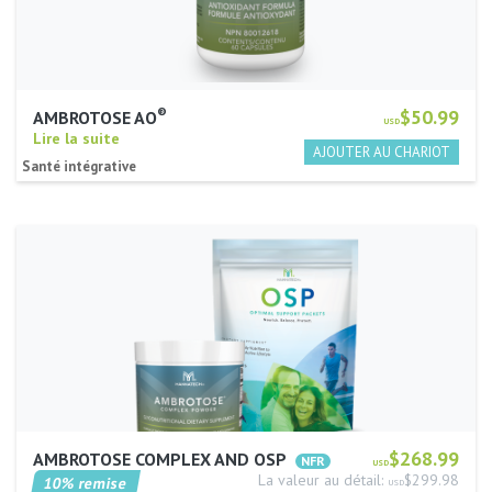
®
$50.99
AMBROTOSE AO
USD
Lire la suite
Santé intégrative
$268.99
AMBROTOSE COMPLEX AND OSP
USD
La valeur au détail:
$299.98
10% remise
USD