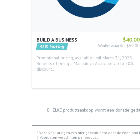
$40.00
BUILD A BUSINESS
Winkelwaarde: $69.00
42% korting
Promotional pricing, available until March 31, 2025.
Benefits of being a Mannatech Associate Up to 20%
discount…
Bij ELKE productaankoop wordt een donatie geda
* Deze verklaringen zijn niet geëvalueerd door de Food and
† Voordelen verschillen per product.