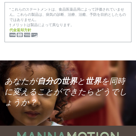
* これらのステートメントは、食品医薬品局によって評価されていませ
ん。これらの製品は、病気の診断、治療、治癒、予防を目的としたもの
ではありません。
† メリットは製品によって異なります。
代金返却方針
あなたが
自分の世界
と
世界
を同時
に変えることができたらどうでし
ょうか？