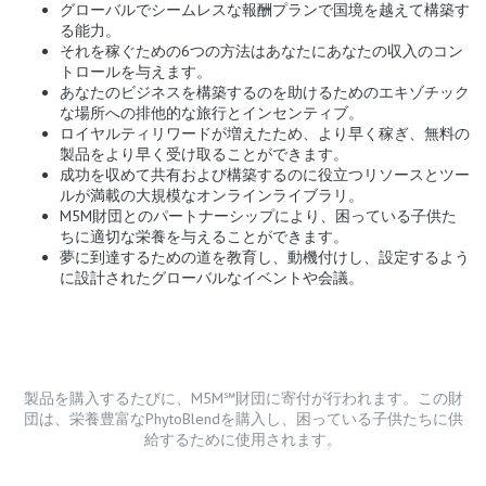
グローバルでシームレスな報酬プランで国境を越えて構築す
る能力。
それを稼ぐための6つの方法はあなたにあなたの収入のコン
トロールを与えます。
あなたのビジネスを構築するのを助けるためのエキゾチック
な場所への排他的な旅行とインセンティブ。
ロイヤルティリワードが増えたため、より早く稼ぎ、無料の
製品をより早く受け取ることができます。
成功を収めて共有および構築するのに役立つリソースとツー
ルが満載の大規模なオンラインライブラリ。
M5M財団とのパートナーシップにより、困っている子供た
ちに適切な栄養を与えることができます。
夢に到達するための道を教育し、動機付けし、設定するよう
に設計されたグローバルなイベントや会議。
製品を購入するたびに、M5M℠財団に寄付が行われます。この財
団は、栄養豊富なPhytoBlendを購入し、困っている子供たちに供
給するために使用されます。