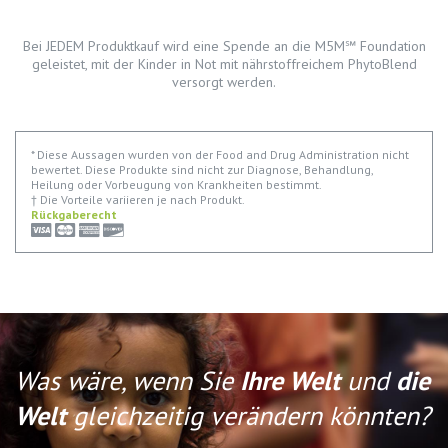
Bei JEDEM Produktkauf wird eine Spende an die M5M℠ Foundation
geleistet, mit der Kinder in Not mit nährstoffreichem PhytoBlend
versorgt werden.
* Diese Aussagen wurden von der Food and Drug Administration nicht
bewertet. Diese Produkte sind nicht zur Diagnose, Behandlung,
Heilung oder Vorbeugung von Krankheiten bestimmt.
† Die Vorteile variieren je nach Produkt.
Rückgaberecht
Was wäre, wenn Sie
Ihre Welt
und
die
Welt
gleichzeitig verändern könnten?