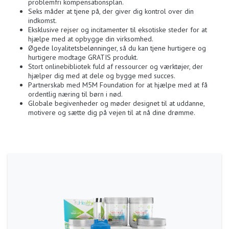
forfølger en mulighed for at erstatte en fuldtidsindkomst, har
Mannatech vejen. Endelig kan dine drømme blive virkelige!
Fordele ved at blive associeret:
Evne til at bygge på tværs af grænser med en global,
problemfri kompensationsplan.
Seks måder at tjene på, der giver dig kontrol over din
indkomst.
Eksklusive rejser og incitamenter til eksotiske steder for at
hjælpe med at opbygge din virksomhed.
Øgede loyalitetsbelønninger, så du kan tjene hurtigere og
hurtigere modtage GRATIS produkt.
Stort onlinebibliotek fuld af ressourcer og værktøjer, der
hjælper dig med at dele og bygge med succes.
Partnerskab med M5M Foundation for at hjælpe med at få
ordentlig næring til børn i nød.
Globale begivenheder og møder designet til at uddanne,
motivere og sætte dig på vejen til at nå dine drømme.