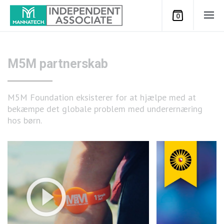
0
Illuminating the secret world of your
glycans
Exactly how is still shrouded in mystery, but this video
provides a glimpse into the secret world of glycans
and the cutting-edge glycoscience research being
conducted to understand their role in health &
disease and to develop the therapeutics and vaccines
of the future!