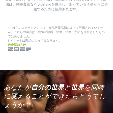
団は、栄養豊富なPhytoBlendを購入し、困っている子供たちに供
給するために使用されます。
* これらのステートメントは、食品医薬品局によって評価されていませ
ん。これらの製品は、病気の診断、治療、治癒、予防を目的としたもの
ではありません。
† メリットは製品によって異なります。
代金返却方針
あなたが
自分の世界
と
世界
を同時
に変えることができたらどうでし
ょうか？