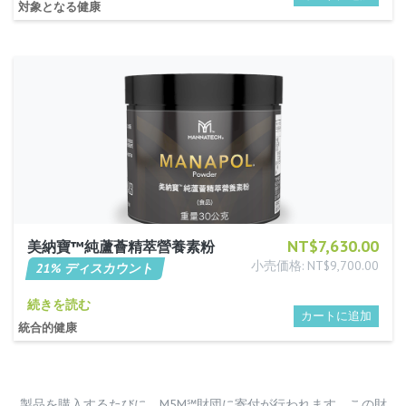
対象となる健康
NT$7,630.00
美納寶™純蘆薈精萃營養素粉
小売価格: NT$9,700.00
21% ディスカウント
続きを読む
統合的健康
製品を購入するたびに、M5M℠財団に寄付が行われます。この財