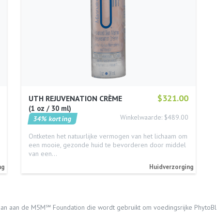
$321.00
UTH REJUVENATION CRÈME
1 oz / 30 ml
Winkelwaarde: $489.00
34% korting
Ontketen het natuurlijke vermogen van het lichaam om
een mooie, gezonde huid te bevorderen door middel
van een…
ng
Huidverzorging
an aan de M5M℠ Foundation die wordt gebruikt om voedingsrijke PhytoBle