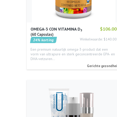
$106.00
OMEGA-3 CON VITAMINA D
3
60 Capsulas
Winkelwaarde: $140.00
24% korting
Een premium natuurlijk omega-3-product dat een
vorm van ultrapure en sterk geconcentreerde EPA- en
DHA-vetzuren…
Gerichte gezondhe