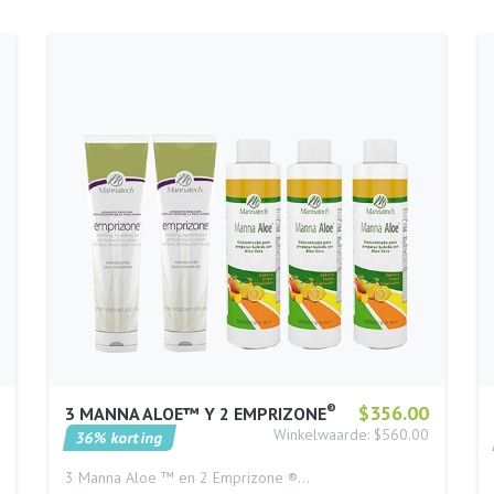
®
$356.00
3 MANNA ALOE™ Y 2 EMPRIZONE
Winkelwaarde: $560.00
36% korting
3 Manna Aloe ™ en 2 Emprizone ®…