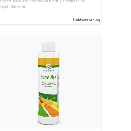
breed scala aan voordelen biedt. Combineer de
legendarische…
Huidverzorging