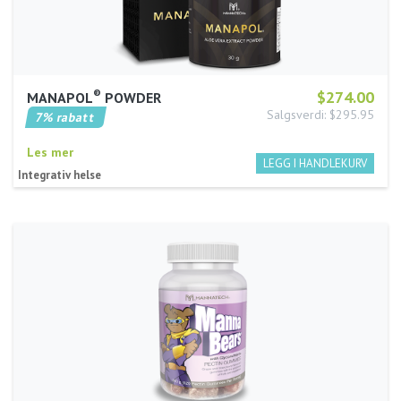
®
$274.00
MANAPOL
POWDER
Salgsverdi: $295.95
7% rabatt
Les mer
Integrativ helse