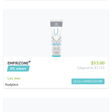
®
$53.00
EMPRIZONE
Salgsverdi: $57.30
8% rabatt
Les mer
Hudpleie